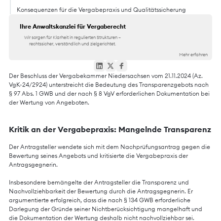
Konsequenzen für die Vergabepraxis und Qualitätssicherung
Ihre Anwaltskanzlei für Vergaberecht
Wir sorgen für Klarheit in regulierten Strukturen –
rechtssicher, verständlich und zielgerichtet.
Mehr erfahren
Der Beschluss der Vergabekammer Niedersachsen vom 21.11.2024 (Az.
VgK-24/2924) unterstreicht die Bedeutung des Transparenzgebots nach
§ 97 Abs. 1 GWB und der nach § 8 VgV erforderlichen Dokumentation bei
der Wertung von Angeboten.
Kritik an der Vergabepraxis: Mangelnde Transparenz
Der Antragsteller wendete sich mit dem Nachprüfungsantrag gegen die
Bewertung seines Angebots und kritisierte die Vergabepraxis der
Antragsgegnerin.
Insbesondere bemängelte der Antragsteller die Transparenz und
Nachvollziehbarkeit der Bewertung durch die Antragsgegnerin. Er
argumentierte erfolgreich, dass die nach § 134 GWB erforderliche
Darlegung der Gründe seiner Nichtberücksichtigung mangelhaft und
die Dokumentation der Wertung deshalb nicht nachvollziehbar sei.