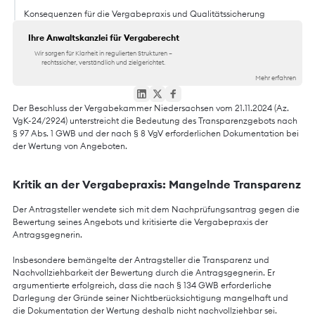
Konsequenzen für die Vergabepraxis und Qualitätssicherung
Ihre Anwaltskanzlei für Vergaberecht
Wir sorgen für Klarheit in regulierten Strukturen –
rechtssicher, verständlich und zielgerichtet.
Mehr erfahren
Der Beschluss der Vergabekammer Niedersachsen vom 21.11.2024 (Az.
VgK-24/2924) unterstreicht die Bedeutung des Transparenzgebots nach
§ 97 Abs. 1 GWB und der nach § 8 VgV erforderlichen Dokumentation bei
der Wertung von Angeboten.
Kritik an der Vergabepraxis: Mangelnde Transparenz
Der Antragsteller wendete sich mit dem Nachprüfungsantrag gegen die
Bewertung seines Angebots und kritisierte die Vergabepraxis der
Antragsgegnerin.
Insbesondere bemängelte der Antragsteller die Transparenz und
Nachvollziehbarkeit der Bewertung durch die Antragsgegnerin. Er
argumentierte erfolgreich, dass die nach § 134 GWB erforderliche
Darlegung der Gründe seiner Nichtberücksichtigung mangelhaft und
die Dokumentation der Wertung deshalb nicht nachvollziehbar sei.