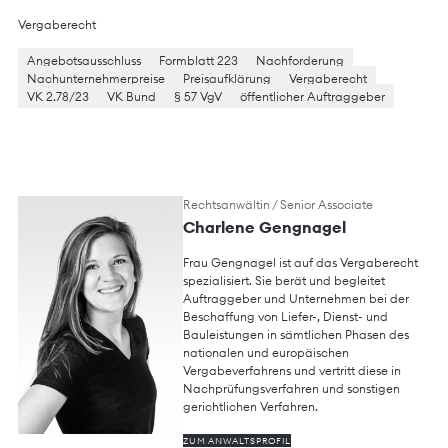
Vergaberecht
Angebotsausschluss
Formblatt 223
Nachforderung
Nachunternehmerpreise
Preisaufklärung
Vergaberecht
VK 2.78/23
VK Bund
§ 57 VgV
öffentlicher Auftraggeber
Rechtsanwältin / Senior Associate
Charlene Gengnagel
Frau Gengnagel ist auf das Vergaberecht
spezialisiert. Sie berät und begleitet
Auftraggeber und Unternehmen bei der
Beschaffung von Liefer-, Dienst- und
Bauleistungen in sämtlichen Phasen des
nationalen und europäischen
Vergabeverfahrens und vertritt diese in
Nachprüfungsverfahren und sonstigen
gerichtlichen Verfahren.
ZUM ANWALTSPROFIL