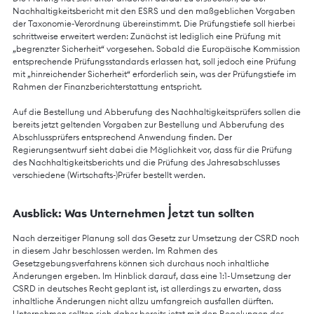
Nachhaltigkeitsbericht mit den ESRS und den maßgeblichen Vorgaben
der Taxonomie-Verordnung übereinstimmt. Die Prüfungstiefe soll hierbei
schrittweise erweitert werden: Zunächst ist lediglich eine Prüfung mit
„begrenzter Sicherheit“ vorgesehen. Sobald die Europäische Kommission
entsprechende Prüfungsstandards erlassen hat, soll jedoch eine Prüfung
mit „hinreichender Sicherheit“ erforderlich sein, was der Prüfungstiefe im
Rahmen der Finanzberichterstattung entspricht.
Auf die Bestellung und Abberufung des Nachhaltigkeitsprüfers sollen die
bereits jetzt geltenden Vorgaben zur Bestellung und Abberufung des
Abschlussprüfers entsprechend Anwendung finden. Der
Regierungsentwurf sieht dabei die Möglichkeit vor, dass für die Prüfung
des Nachhaltigkeitsberichts und die Prüfung des Jahresabschlusses
verschiedene (Wirtschafts-)Prüfer bestellt werden.
Ausblick: Was Unternehmen jetzt tun sollten
Nach derzeitiger Planung soll das Gesetz zur Umsetzung der CSRD noch
in diesem Jahr beschlossen werden. Im Rahmen des
Gesetzgebungsverfahrens können sich durchaus noch inhaltliche
Änderungen ergeben. Im Hinblick darauf, dass eine 1:1-Umsetzung der
CSRD in deutsches Recht geplant ist, ist allerdings zu erwarten, dass
inhaltliche Änderungen nicht allzu umfangreich ausfallen dürften.
Unternehmen sollten sich daher bereits jetzt mit den Regelungen des