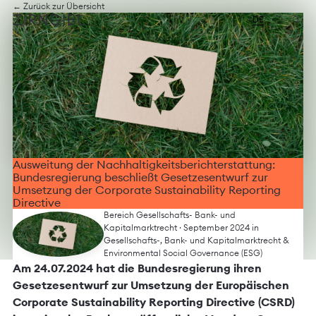
Zum
Diese
← Zurück zur Übersicht
Inhalt
Website
DE
springen
für
Zirngibl,
eine
Wirtschaftskanzlei,
wurde
vom
Digitalbüro
Mokorana
gestaltet
und
technisch
Ausweitung der Nachhaltigkeitsberichterstattung:
umgesetzt
Bundesregierung beschließt Gesetzesentwurf zur
–
Umsetzung der Corporate Sustainability Reporting
mit
Directive
Fokus
Bereich Gesellschafts- Bank- und
auf
Kapitalmarktrecht
· September 2024 in
durchdachtes
Gesellschafts-, Bank- und Kapitalmarktrecht
&
Design,
Environmental Social Governance (ESG)
moderne
Am 24.07.2024 hat die Bundesregierung ihren
Webtechnologien
Gesetzesentwurf zur Umsetzung der Europäischen
und
barrierefreien
Corporate Sustainability Reporting Directive (CSRD)
Zugang.