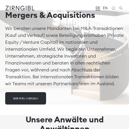
DE
EN
Mergers & Acquisitions
Zum
Diese
Inhalt
Website
springen
für
Wir beraten unsere Mandanten bei M&A-Transaktionen
Zirngibl,
eine
(Kauf und Verkauf) sowie Beteiligungsvorhaben (Private
Wirtschaftskanzlei,
Equity / Venture Capital) im nationalen und
wurde
internationalen Umfeld. Wir begleiten Unternehmer,
vom
Digitalbüro
Unternehmen, strategische Investoren und
Mokorana
Finanzinvestoren und beraten in allen rechtlichen
gestaltet
Fragen vor, während und nach Abschluss der
und
technisch
Transaktion. Bei internationalen Transaktionen bilden
umgesetzt
wir Teams mit unseren Partnerkanzleien im Ausland.
–
mit
Fokus
BERATEN WERDEN
auf
durchdachtes
Design,
moderne
Unsere Anwälte und
Webtechnologien
Anwältinnen
und