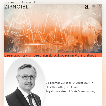
Zum
Diese
← Zurück zur Übersicht
Inhalt
Website
DE
springen
für
Zirngibl,
eine
Wirtschaftskanzlei,
wurde
vom
Digitalbüro
Mokorana
gestaltet
und
technisch
Beseitigung von Beschlussblockaden im Aufsichtsrat
umgesetzt
–
mit
Fokus
auf
durchdachtes
Design,
Dr. Thomas Zwissler
· August 2024 in
moderne
Gesellschafts-, Bank- und
Webtechnologien
Kapitalmarktrecht
&
Veröffentlichung
und
barrierefreien
Zugang.