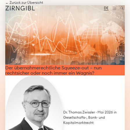
Zum
Diese
← Zurück zur Übersicht
Inhalt
Website
DE
springen
für
Zirngibl,
eine
Wirtschaftskanzlei,
wurde
vom
Digitalbüro
Mokorana
gestaltet
und
technisch
Der übernahmerechtliche Squeeze-out – nun
umgesetzt
rechtsicher oder noch immer ein Wagnis?
–
mit
Fokus
auf
durchdachtes
Design,
moderne
Webtechnologien
Dr. Thomas Zwissler
· Mai 2026 in
und
Gesellschafts-, Bank- und
barrierefreien
Kapitalmarktrecht
Zugang.