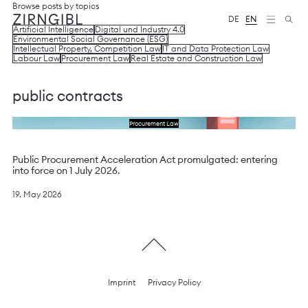
Zum
Diese
Browse posts by topics
Inhalt
Website
DE
EN
Artificial Intelligence
Digital und Industry 4.0
springen
für
Environmental Social Governance (ESG)
Zirngibl,
Intellectual Property, Competition Law
IT and Data Protection Law
eine
Labour Law
Procurement Law
Real Estate and Construction Law
Wirtschaftskanzlei,
wurde
vom
public contracts
Digitalbüro
Mokorana
Read the article
Procurement Law
gestaltet
und
technisch
Public Procurement Acceleration Act promulgated: entering
umgesetzt
into force on 1 July 2026.
–
mit
19. May 2026
Fokus
auf
durchdachtes
Design,
moderne
Webtechnologien
und
Imprint
Privacy Policy
barrierefreien
Zugang.