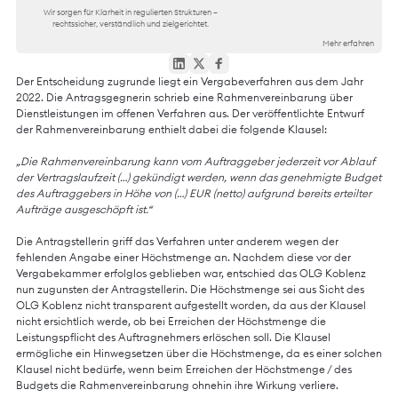
Wir sorgen für Klarheit in regulierten Strukturen –
rechtssicher, verständlich und zielgerichtet.
Mehr erfahren
Der Entscheidung zugrunde liegt ein Vergabeverfahren aus dem Jahr
2022. Die Antragsgegnerin schrieb eine Rahmenvereinbarung über
Dienstleistungen im offenen Verfahren aus. Der veröffentlichte Entwurf
der Rahmenvereinbarung enthielt dabei die folgende Klausel:
„Die Rahmenvereinbarung kann vom Auftraggeber jederzeit vor Ablauf
der Vertragslaufzeit (…) gekündigt werden, wenn das genehmigte Budget
des Auftraggebers in Höhe von (…) EUR (netto) aufgrund bereits erteilter
Aufträge ausgeschöpft ist.“
Die Antragstellerin griff das Verfahren unter anderem wegen der
fehlenden Angabe einer Höchstmenge an. Nachdem diese vor der
Vergabekammer erfolglos geblieben war, entschied das OLG Koblenz
nun zugunsten der Antragstellerin. Die Höchstmenge sei aus Sicht des
OLG Koblenz nicht transparent aufgestellt worden, da aus der Klausel
nicht ersichtlich werde, ob bei Erreichen der Höchstmenge die
Leistungspflicht des Auftragnehmers erlöschen soll. Die Klausel
ermögliche ein Hinwegsetzen über die Höchstmenge, da es einer solchen
Klausel nicht bedürfe, wenn beim Erreichen der Höchstmenge / des
Budgets die Rahmenvereinbarung ohnehin ihre Wirkung verliere.