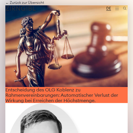
Zum
Diese
← Zurück zur Übersicht
Inhalt
Website
DE
springen
für
Zirngibl,
eine
Wirtschaftskanzlei,
wurde
vom
Digitalbüro
Mokorana
gestaltet
und
technisch
umgesetzt
–
mit
Fokus
Entscheidung des OLG Koblenz zu
auf
Rahmenvereinbarungen: Automatischer Verlust der
durchdachtes
Wirkung bei Erreichen der Höchstmenge.
Design,
moderne
Webtechnologien
und
barrierefreien
Zugang.