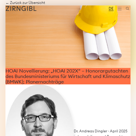
Zum
Diese
← Zurück zur Übersicht
Inhalt
Website
DE
springen
für
Zirngibl,
eine
Wirtschaftskanzlei,
wurde
vom
Digitalbüro
Mokorana
gestaltet
und
technisch
HOAI Novellierung: „HOAI 202X“ – Honorargutachten
umgesetzt
des Bundesministeriums für Wirtschaft und Klimaschutz
–
(BMWK); Planernachträge
mit
Fokus
auf
durchdachtes
Design,
moderne
Webtechnologien
und
barrierefreien
Dr. Andreas Dingler
· April 2025
Zugang.