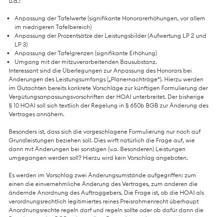
u.a.:
Anpassung der Tafelwerte (signifikante Honorarerhöhungen, vor allem
im niedrigeren Tafelbereich)
Anpassung der Prozentsätze der Leistungsbilder (Aufwertung LP 2 und
LP 3)
Anpassung der Tafelgrenzen (signifikante Erhöhung)
Umgang mit der mitzuverarbeitenden Bausubstanz.
Interessant sind die Überlegungen zur Anpassung des Honorars bei
Änderungen des Leistungsumfangs („Planernachträge“). Hierzu werden
im Gutachten bereits konkrete Vorschläge zur künftigen Formulierung der
Vergütungsanpassungsvorschriften der HOAI unterbreitet. Der bisherige
§ 10 HOAI soll sich textlich der Regelung in § 650b BGB zur Änderung des
Vertrages annähern.
Besonders ist, dass sich die vorgeschlagene Formulierung nur noch auf
Grundleistungen beziehen soll. Dies wirft natürlich die Frage auf, wie
dann mit Änderungen bei sonstigen (v.a. Besonderen) Leistungen
umgegangen werden soll? Hierzu wird kein Vorschlag angeboten.
Es werden im Vorschlag zwei Änderungsumstände aufgegriffen: zum
einen die einvernehmliche Änderung des Vertrages, zum anderen die
ändernde Anordnung des Auftraggebers. Die Frage ist, ob die HOAI als
verordnungsrechtlich legitimiertes reines Preisrahmenrecht überhaupt
Anordnungsrechte regeln darf und regeln sollte oder ob dafür dann die