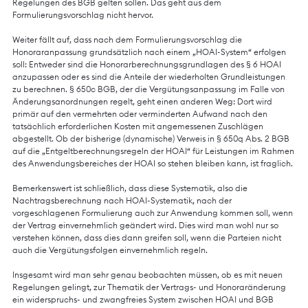
Regelungen des BGB gelten sollen. Das geht aus dem
Formulierungsvorschlag nicht hervor.
Weiter fällt auf, dass nach dem Formulierungsvorschlag die
Honoraranpassung grundsätzlich nach einem „HOAI-System“ erfolgen
soll: Entweder sind die Honorarberechnungsgrundlagen des § 6 HOAI
anzupassen oder es sind die Anteile der wiederholten Grundleistungen
zu berechnen. § 650c BGB, der die Vergütungsanpassung im Falle von
Änderungsanordnungen regelt, geht einen anderen Weg: Dort wird
primär auf den vermehrten oder verminderten Aufwand nach den
tatsächlich erforderlichen Kosten mit angemessenen Zuschlägen
abgestellt. Ob der bisherige (dynamische) Verweis in § 650q Abs. 2 BGB
auf die „Entgeltberechnungsregeln der HOAI“ für Leistungen im Rahmen
des Anwendungsbereiches der HOAI so stehen bleiben kann, ist fraglich.
Bemerkenswert ist schließlich, dass diese Systematik, also die
Nachtragsberechnung nach HOAI-Systematik, nach der
vorgeschlagenen Formulierung auch zur Anwendung kommen soll, wenn
der Vertrag einvernehmlich geändert wird. Dies wird man wohl nur so
verstehen können, dass dies dann greifen soll, wenn die Parteien nicht
auch die Vergütungsfolgen einvernehmlich regeln.
Insgesamt wird man sehr genau beobachten müssen, ob es mit neuen
Regelungen gelingt, zur Thematik der Vertrags- und Honoraränderung
ein widerspruchs- und zwangfreies System zwischen HOAI und BGB