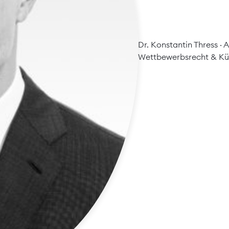
Dr. Konstantin Thress
· 
Wettbewerbsrecht
&
Kü
nd Geistiges Eigentum – ein Spann