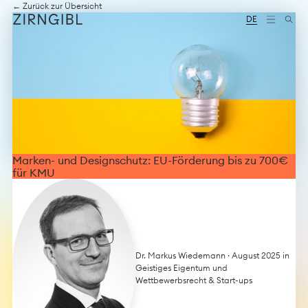
Zum
Diese
← Zurück zur Übersicht
Inhalt
Website
DE
springen
für
Zirngibl,
eine
Wirtschaftskanzlei,
wurde
vom
Digitalbüro
Mokorana
gestaltet
und
technisch
Marken- und Designschutz: EU-Förderung bis zu 700€
umgesetzt
für KMU
–
mit
Fokus
auf
durchdachtes
Design,
moderne
Dr. Markus Wiedemann
· August 2025 in
Webtechnologien
Geistiges Eigentum und
und
Wettbewerbsrecht
&
Start-ups
barrierefreien
Zugang.