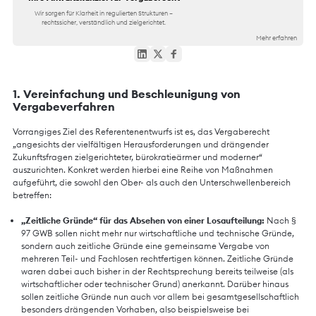
Wir sorgen für Klarheit in regulierten Strukturen –
rechtssicher, verständlich und zielgerichtet.
Mehr erfahren
1. Vereinfachung und Beschleunigung von
Vergabeverfahren
Vorrangiges Ziel des Referentenentwurfs ist es, das Vergaberecht
„angesichts der vielfältigen Herausforderungen und drängender
Zukunftsfragen zielgerichteter, bürokratieärmer und moderner“
auszurichten. Konkret werden hierbei eine Reihe von Maßnahmen
aufgeführt, die sowohl den Ober- als auch den Unterschwellenbereich
betreffen:
„Zeitliche Gründe“ für das Absehen von einer Losaufteilung:
Nach §
97 GWB sollen nicht mehr nur wirtschaftliche und technische Gründe,
sondern auch zeitliche Gründe eine gemeinsame Vergabe von
mehreren Teil- und Fachlosen rechtfertigen können. Zeitliche Gründe
waren dabei auch bisher in der Rechtsprechung bereits teilweise (als
wirtschaftlicher oder technischer Grund) anerkannt. Darüber hinaus
sollen zeitliche Gründe nun auch vor allem bei gesamtgesellschaftlich
besonders drängenden Vorhaben, also beispielsweise bei