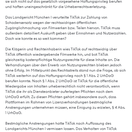
sie sich nicht auf das gesetzlich vorgesehene Haftungsprivileg berufen
und haften uneingeschränkt für die Urheberrechtsverletzung.
Das Landgericht München I verurteilte TikTok zur Zahlung von
Schadensersatz wegen der rechtswidrigen öffentlichen
Zugänglichmachung von Filmwerken bzw. Teilen hiervon. TikTok muss
außerdem detailliert Auskunft geben über Einnahmen und Nutzerzahlen.
Doch wie konnte es so weit kommen?
Die Klägerin und Rechteinhaberin wies TikTok auf rechtswidrig über
TikTok öffentlich wiedergebende Filmwerke hin, und bot TikTok
gleichzeitig kostenpflichtige Nutzungsrechte für diese Inhalte an. Die
Verhandlungen über den Erwerb von Nutzungsrechten blieben jedoch
ohne Erfolg. Im Mittelpunkt des Rechtsstreits stand nun die Frage, ob sich
TikTok weiterhin auf das Haftungsprivileg nach § 1 Abs. 2 UrhDaG
berufen konnte. Nach § 1 Abs. 2 UrhDaG ist TikTok für die öffentliche
Wiedergabe von Inhalten urheberrechtlich nicht verantwortlich, wenn
TikTok die ihr als Diensteanbieter auferlegten Pflichten nach dem
UrhDaG erfüllt. Zu diesen Pflichten gehört insbesondere auch, dass
Plattformen im Rahmen von Lizenzverhandlungen bestmögliche
Anstrengungen unternehmen müssen, eine Einigung zu erzielen, § 4 Abs.
1 UrhDaG.
Bestmögliche Anstrengungen hatte TikTok nach Auffassung des
Landgerichts München I vermissen lassen. Das Verhalten von TikTok