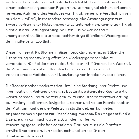
werteten die Richter vielmehr als Hinhaltetaktik. Das Ziel, alsbald zu
einem beiderseits gerechten Ergebnis zu kommen, sei nicht zu erkennen
gewesen. Aufgrund des Verstoßes von TikTok gegen die Verpflichtungen
aus dem UrhDaG, insbesondere bestmögliche Anstrengungen zum
Erwerb vertraglicher Nutzungsrechte zu unternehmen, konnte sich TikTok
nicht auf das Haftungsprivileg berufen. TikTok war deshalb
uneingeschränkt für die urheberrechtswidrige öffentliche Wiedergabe
der Inhalte verantwortlich.
Dieser Fall zeigt: Plattformen müssen proaktiv und ernsthaft über die
Lizenzierung rechtswidrig öffentlich wiedergegebener Inhalte
verhandeln. Für Plattformen ist das Urteil des LG München I ein Weckruf,
die Zusammenarbeit mit Rechteinhabern zu verbessern und
transparentere Verfahren zur Lizenzierung von Inhalten zu etablieren.
Für Rechteinhaber bedeutet das Urteil eine Stärkung ihrer Rechte und
ihrer Position in Verhandlungen. Es bestärkt sie darin, ihre Rechte aktiv
wahrzunehmen und zu verteidigen. Wird eine Urheberrechtsverletzung
auf Hosting-Plattformen festgestellt, können und sollten Rechteinhaber
der Plattform, auf der die Verletzung stattfindet, ein konkretes
angemessenes Angebot zur Lizenzierung machen. Das Angebot für die
Lizenzierung kann sich dabei z.B. an den Tarifen von
Verwertungsgesellschaften orientieren. Darüber muss die Plattform
ernsthaft verhandeln. Tun sie das nicht, haften sie für den
Urheberrechtsverstoß.