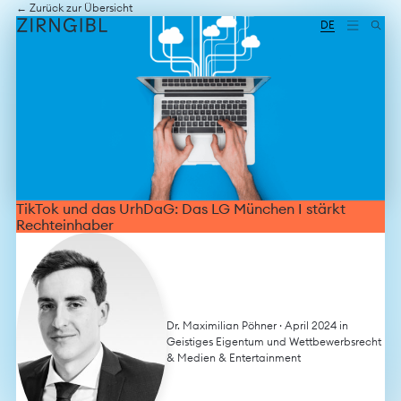
Zum
Diese
← Zurück zur Übersicht
Inhalt
Website
DE
springen
für
Zirngibl,
eine
Wirtschaftskanzlei,
wurde
vom
Digitalbüro
Mokorana
gestaltet
und
technisch
TikTok und das UrhDaG: Das LG München I stärkt
umgesetzt
Rechteinhaber
–
mit
Fokus
auf
durchdachtes
Design,
Dr. Maximilian Pöhner
· April 2024 in
moderne
Geistiges Eigentum und Wettbewerbsrecht
Webtechnologien
&
Medien & Entertainment
und
barrierefreien
Zugang.