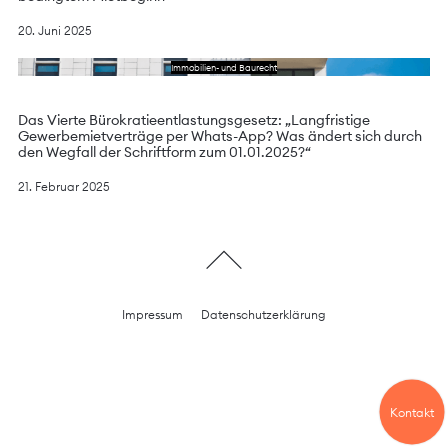
20. Juni 2025
Lesen Sie das Schreiben
Immobilien- und Baurecht
Das Vierte Bürokratieentlastungsgesetz: „Langfristige
Gewerbemietverträge per Whats-App? Was ändert sich durch
den Wegfall der Schriftform zum 01.01.2025?“
21. Februar 2025
Impressum
Datenschutzerklärung
Kontakt