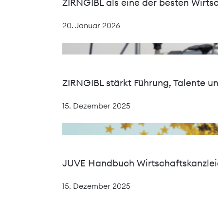
ZIRNGIBL als eine der besten Wirts
Design,
moderne
20. Januar 2026
Webtechnologien
und
barrierefreien
Zugang.
ZIRNGIBL stärkt Führung, Talente u
15. Dezember 2025
JUVE Handbuch Wirtschaftskanzlei
15. Dezember 2025