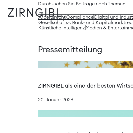
Zum
Diese
Durchsuchen Sie Beiträge nach Themen
Inhalt
Website
Arbeitsrecht
Compliance
Digital und Indust
springen
für
Gesellschafts-, Bank- und Kapitalmarktrec
Zirngibl,
Künstliche Intelligenz
Medien & Entertainm
eine
Wirtschaftskanzlei,
wurde
Pressemitteilung
vom
Digitalbüro
Mokorana
gestaltet
und
ZIRNGIBL als eine der besten Wirts
technisch
umgesetzt
20. Januar 2026
–
mit
Fokus
auf
durchdachtes