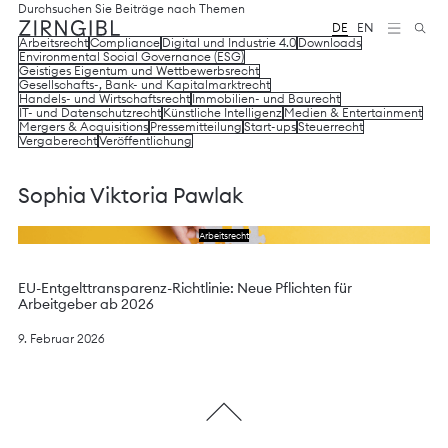
Zum
Diese
Durchsuchen Sie Beiträge nach Themen
Inhalt
Website
DE
EN
Arbeitsrecht
Compliance
Digital und Industrie 4.0
Downloads
springen
für
Environmental Social Governance (ESG)
Zirngibl,
Geistiges Eigentum und Wettbewerbsrecht
eine
Gesellschafts-, Bank- und Kapitalmarktrecht
Wirtschaftskanzlei,
Handels- und Wirtschaftsrecht
Immobilien- und Baurecht
IT- und Datenschutzrecht
Künstliche Intelligenz
Medien & Entertainment
wurde
Mergers & Acquisitions
Pressemitteilung
Start-ups
Steuerrecht
vom
Vergaberecht
Veröffentlichung
Digitalbüro
Mokorana
gestaltet
Sophia Viktoria Pawlak
und
technisch
Lesen Sie das Schreiben
Arbeitsrecht
umgesetzt
–
mit
EU-Entgelttransparenz-Richtlinie: Neue Pflichten für
Fokus
Arbeitgeber ab 2026
auf
durchdachtes
9. Februar 2026
Design,
moderne
Webtechnologien
und
barrierefreien
Zugang.