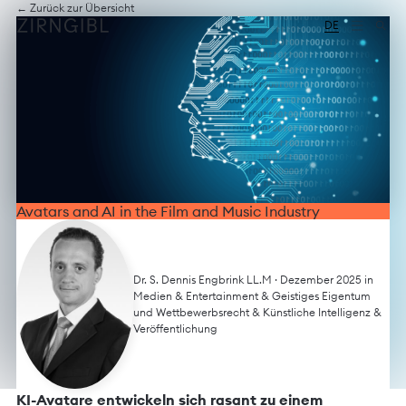
Zum
Diese
← Zurück zur Übersicht
Inhalt
Website
DE
springen
für
Zirngibl,
eine
Wirtschaftskanzlei,
wurde
vom
Digitalbüro
Mokorana
gestaltet
und
technisch
Avatars and AI in the Film and Music Industry
umgesetzt
–
mit
Fokus
Dr. S. Dennis Engbrink LL.M
· Dezember 2025 in
auf
Medien & Entertainment
&
Geistiges Eigentum
durchdachtes
und Wettbewerbsrecht
&
Künstliche Intelligenz
&
Design,
Veröffentlichung
moderne
Webtechnologien
und
barrierefreien
KI-Avatare entwickeln sich rasant zu einem
Zugang.