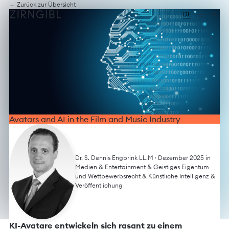
Zum
Diese
← Zurück zur Übersicht
Inhalt
Website
DE
springen
für
Zirngibl,
eine
Wirtschaftskanzlei,
wurde
vom
Digitalbüro
Mokorana
gestaltet
und
technisch
Avatars and AI in the Film and Music Industry
umgesetzt
–
mit
Fokus
Dr. S. Dennis Engbrink LL.M
· Dezember 2025 in
auf
Medien & Entertainment
&
Geistiges Eigentum
durchdachtes
und Wettbewerbsrecht
&
Künstliche Intelligenz
&
Design,
Veröffentlichung
moderne
Webtechnologien
und
barrierefreien
KI-Avatare entwickeln sich rasant zu einem
Zugang.