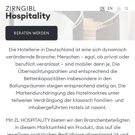
DE
EN
Hospitality
Zum
Diese
Inhalt
Website
springen
für
Zirngibl,
BERATEN WERDEN
eine
Wirtschaftskanzlei,
wurde
Die Hotellerie in Deutschland ist eine sich dynamisch
vom
verändernde Branche: Menschen – egal, ob privat oder
Digitalbüro
Mokorana
beruflich veranlasst – sind mobiler denn je. Die
gestaltet
Übernachtungszahlen und entsprechend die
und
Bettenkapazitäten insbesondere in den
technisch
umgesetzt
Ballungsräumen steigen entsprechend stetig an. Die
–
Markendurchdringung des Hotelmarktes unter
mit
teilweiser Verdrängung der klassisch familien- und
Fokus
auf
inhabergeführten Hotels ist rasant.
durchdachtes
Design,
Mit ZL HOSPITALITY bieten wir den Branchenbeteiligten
moderne
in diesem Marktumfeld ein Produkt, das auf die
Webtechnologien
und
jeweiligen praktischen Bedürfnisse abgestimmt ist und