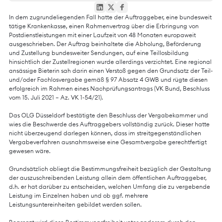
In dem zugrundeliegenden Fall hatte der Auftraggeber, eine bundesweit
tätige Krankenkasse, einen Rahmenvertrag über die Erbringung von
Postdienstleistungen mit einer Laufzeit von 48 Monaten europaweit
ausgeschrieben. Der Auftrag beinhaltete die Abholung, Beförderung
und Zustellung bundesweiter Sendungen, auf eine Teillosbildung
hinsichtlich der Zustellregionen wurde allerdings verzichtet. Eine regional
ansässige Bieterin sah darin einen Verstoß gegen den Grundsatz der Teil-
und/oder Fachlosvergabe gemäß § 97 Absatz 4 GWB und rügte diesen
erfolgreich im Rahmen eines Nachprüfungsantrags (VK Bund, Beschluss
vom 15. Juli 2021 – Az. VK 1-54/21).
Das OLG Düsseldorf bestätigte den Beschluss der Vergabekammer und
wies die Beschwerde des Auftraggebers vollständig zurück. Dieser hatte
nicht überzeugend darlegen können, dass im streitgegenständlichen
Vergabeverfahren ausnahmsweise eine Gesamtvergabe gerechtfertigt
gewesen wäre.
Grundsätzlich obliegt die Bestimmungsfreiheit bezüglich der Gestaltung
der auszuschreibenden Leistung allein dem öffentlichen Auftraggeber,
d.h. er hat darüber zu entscheiden, welchen Umfang die zu vergebende
Leistung im Einzelnen haben und ob ggf. mehrere
Leistungsuntereinheiten gebildet werden sollen.