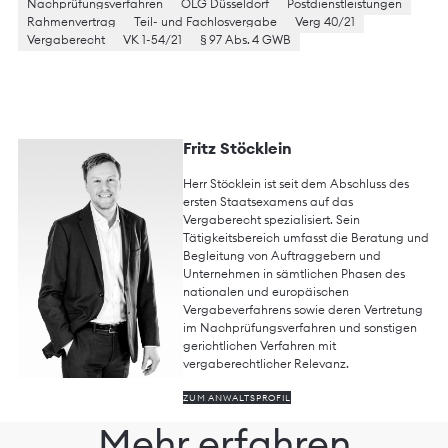
Nachprüfungsverfahren
OLG Düsseldorf
Postdienstleistungen
Rahmenvertrag
Teil- und Fachlosvergabe
Verg 40/21
Vergaberecht
VK 1-54/21
§ 97 Abs. 4 GWB
Fritz Stöcklein
Herr Stöcklein ist seit dem Abschluss des
ersten Staatsexamens auf das
Vergaberecht spezialisiert. Sein
Tätigkeitsbereich umfasst die Beratung und
Begleitung von Auftraggebern und
Unternehmen in sämtlichen Phasen des
nationalen und europäischen
Vergabeverfahrens sowie deren Vertretung
im Nachprüfungsverfahren und sonstigen
gerichtlichen Verfahren mit
vergaberechtlicher Relevanz.
ZUM ANWALTSPROFIL
Mehr erfahren