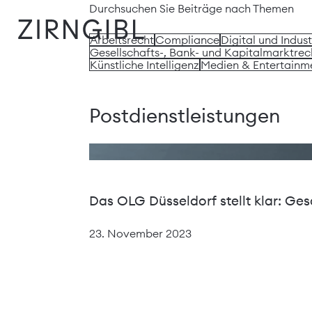
Zum
Diese
Durchsuchen Sie Beiträge nach Themen
Inhalt
Website
Arbeitsrecht
Compliance
Digital und Indust
springen
für
Gesellschafts-, Bank- und Kapitalmarktrec
Zirngibl,
Künstliche Intelligenz
Medien & Entertainm
eine
Wirtschaftskanzlei,
wurde
Postdienstleistungen
vom
Digitalbüro
Mokorana
gestaltet
und
Das OLG Düsseldorf stellt klar: G
technisch
umgesetzt
23. November 2023
–
mit
Fokus
auf
durchdachtes