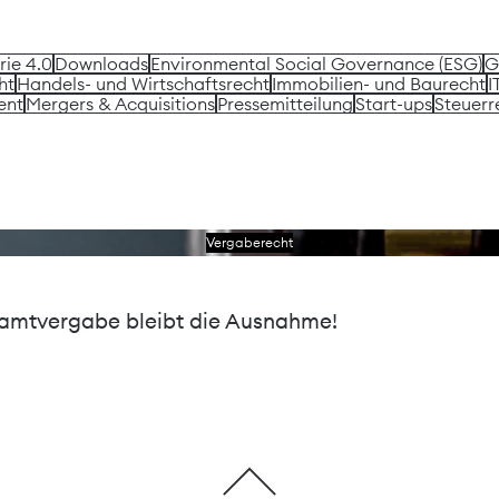
rie 4.0
Downloads
Environmental Social Governance (ESG)
G
ht
Handels- und Wirtschaftsrecht
Immobilien- und Baurecht
I
ent
Mergers & Acquisitions
Pressemitteilung
Start-ups
Steuerr
Lesen Sie das Schreiben
Vergaberecht
esamtvergabe bleibt die Ausnahme!