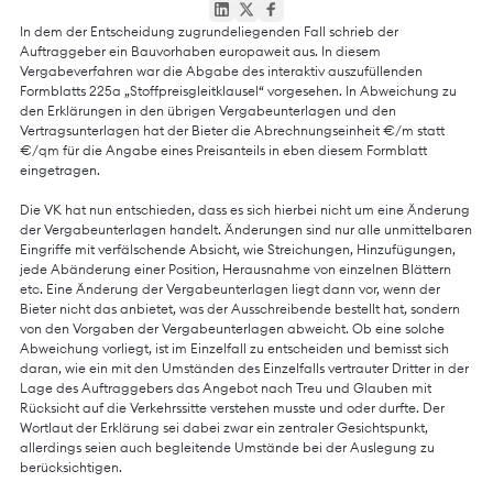
In dem der Entscheidung zugrundeliegenden Fall schrieb der
Auftraggeber ein Bauvorhaben europaweit aus. In diesem
Vergabeverfahren war die Abgabe des interaktiv auszufüllenden
Formblatts 225a „Stoffpreisgleitklausel“ vorgesehen. In Abweichung zu
den Erklärungen in den übrigen Vergabeunterlagen und den
Vertragsunterlagen hat der Bieter die Abrechnungseinheit €/m statt
€/qm für die Angabe eines Preisanteils in eben diesem Formblatt
eingetragen.
Die VK hat nun entschieden, dass es sich hierbei nicht um eine Änderung
der Vergabeunterlagen handelt. Änderungen sind nur alle unmittelbaren
Eingriffe mit verfälschende Absicht, wie Streichungen, Hinzufügungen,
jede Abänderung einer Position, Herausnahme von einzelnen Blättern
etc. Eine Änderung der Vergabeunterlagen liegt dann vor, wenn der
Bieter nicht das anbietet, was der Ausschreibende bestellt hat, sondern
von den Vorgaben der Vergabeunterlagen abweicht. Ob eine solche
Abweichung vorliegt, ist im Einzelfall zu entscheiden und bemisst sich
daran, wie ein mit den Umständen des Einzelfalls vertrauter Dritter in der
Lage des Auftraggebers das Angebot nach Treu und Glauben mit
Rücksicht auf die Verkehrssitte verstehen musste und oder durfte. Der
Wortlaut der Erklärung sei dabei zwar ein zentraler Gesichtspunkt,
allerdings seien auch begleitende Umstände bei der Auslegung zu
berücksichtigen.