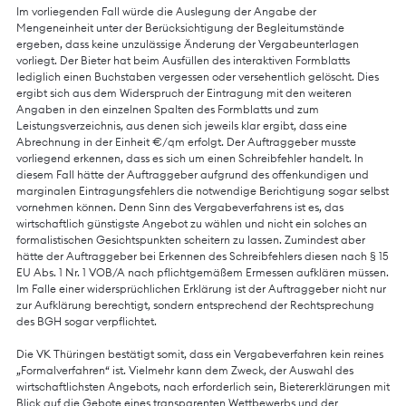
Im vorliegenden Fall würde die Auslegung der Angabe der
Mengeneinheit unter der Berücksichtigung der Begleitumstände
ergeben, dass keine unzulässige Änderung der Vergabeunterlagen
vorliegt. Der Bieter hat beim Ausfüllen des interaktiven Formblatts
lediglich einen Buchstaben vergessen oder versehentlich gelöscht. Dies
ergibt sich aus dem Widerspruch der Eintragung mit den weiteren
Angaben in den einzelnen Spalten des Formblatts und zum
Leistungsverzeichnis, aus denen sich jeweils klar ergibt, dass eine
Abrechnung in der Einheit €/qm erfolgt. Der Auftraggeber musste
vorliegend erkennen, dass es sich um einen Schreibfehler handelt. In
diesem Fall hätte der Auftraggeber aufgrund des offenkundigen und
marginalen Eintragungsfehlers die notwendige Berichtigung sogar selbst
vornehmen können. Denn Sinn des Vergabeverfahrens ist es, das
wirtschaftlich günstigste Angebot zu wählen und nicht ein solches an
formalistischen Gesichtspunkten scheitern zu lassen. Zumindest aber
hätte der Auftraggeber bei Erkennen des Schreibfehlers diesen nach § 15
EU Abs. 1 Nr. 1 VOB/A nach pflichtgemäßem Ermessen aufklären müssen.
Im Falle einer widersprüchlichen Erklärung ist der Auftraggeber nicht nur
zur Aufklärung berechtigt, sondern entsprechend der Rechtsprechung
des BGH sogar verpflichtet.
Die VK Thüringen bestätigt somit, dass ein Vergabeverfahren kein reines
„Formalverfahren“ ist. Vielmehr kann dem Zweck, der Auswahl des
wirtschaftlichsten Angebots, nach erforderlich sein, Bietererklärungen mit
Blick auf die Gebote eines transparenten Wettbewerbs und der