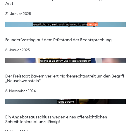
Arzt
21. Januar 2025
Lesen Sie das Schreiben
Gesellschafts-, Bank- und Kapitalmarktrecht
Start-ups
Founder-Vesting auf dem Prüfstand der Rechtsprechung
8. Januar 2025
Lesen Sie das Schreiben
Geistiges Eigentum und Wettbewerbsrecht
Der Freistaat Bayern verliert Markenrechtsstreit um den Begriff
„Neuschwanstein“
8. November 2024
Lesen Sie das Schreiben
Vergaberecht
Ein Angebotsausschluss wegen eines offensichtlichen
Schreibfehlers ist unzulässig!