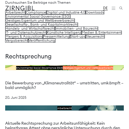
Zum
Diese
Durchsuchen Sie Beiträge nach Themen
Inhalt
Website
DE
Arbeitsrecht
Compliance
Digital und Industrie 4.0
Downloads
springen
für
Environmental Social Governance (ESG)
Zirngibl,
Geistiges Eigentum und Wettbewerbsrecht
eine
Gesellschafts-, Bank- und Kapitalmarktrecht
Wirtschaftskanzlei,
Handels- und Wirtschaftsrecht
Immobilien- und Baurecht
IT- und Datenschutzrecht
Künstliche Intelligenz
Medien & Entertainment
wurde
Mergers & Acquisitions
Pressemitteilung
Start-ups
Steuerrecht
vom
Vergaberecht
Veröffentlichung
Digitalbüro
Mokorana
gestaltet
Rechtsprechung
und
technisch
Lesen Sie das Schreiben
Environmental Social Governance (ESG)
Geistiges Eigentum und Wettbewerbsrecht
umgesetzt
–
mit
Die Bewerbung von „Klimaneutralität“ – umstritten, umkämpft –
Fokus
bald unmöglich?
auf
durchdachtes
20. Juni 2025
Design,
moderne
Lesen Sie das Schreiben
Arbeitsrecht
Webtechnologien
und
barrierefreien
Aktuelle Rechtsprechung zur Arbeitsunfähigkeit: Kein
Zugang.
belastbares Attest ohne persönliche Untersuchung durch den