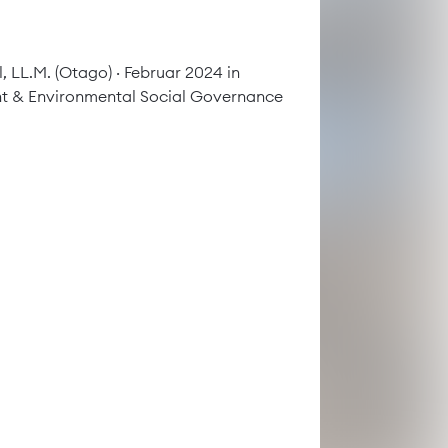
, LL.M. (Otago)
· Februar 2024 in
ht
&
Environmental Social Governance
ergien und neue