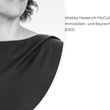
Wiebke Hederich-McCall
Immobilien- und Baurec
(ESG)
 Bauen im Bestand, erneuerbare En