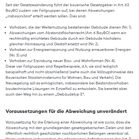
Seit der Gesetzesänderung führt der bayerische Gesetzgeber in Art. 63
BayBO zudem vier Fallgruppen auf, bei denen Abweichungen
„
insbesondere
“ erteilt werden sollen. Dies sind:
Vorhaben, die der Weiternutzung bestehender Gebäude dienen (Nr. 1).
Abweichungen vom Abstandsflächenrecht (Art. 6 BayBO) wenn ein
rechtmäßig errichtetes Gebäude durch ein Gebäude höchstens
gleicher Abmessung und Gestalt ersetzt wird (Nr. 2;
Vorhaben zur Energieeinsparung und Nutzung erneuerbarer Energien
(Nr. 3) und
Vorhaben zur Erprobung neuer Bau- und Wohnformen (Nr. 4).
Diese vier Fallgruppen sind Regelbeispiele, d.h. sie sind lediglich
beispielhaft und nicht abschließend (siehe auch die
Vollzugshinweise
des
Bayerischen Staatsministeriums für Wohnen, Bau und Verkehr). Die
Neuregelung soll es ermöglichen, insbesondere bei Bestandsvorhaben
bautechnische Lösungen im Einzelfall zu entwickeln. Sie bereitet aber
auch den Weg hin zu einem „Gebäudetyp E“.
Voraussetzungen für die Abweichung unverändert
Voraussetzung für die Erteilung einer Abweichung ist wie zuvor, dass die
Abweichung mit den grundlegenden gesetzgeberischen Zielen und den
öffentlich-rechtlich geschützten nachbarlichen Belangen vereinbar ist.
Hierzu gehören insbesondere die allgemeinen Anforderungen des Art. 3