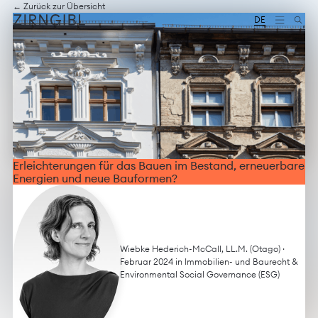
Zum
Diese
← Zurück zur Übersicht
Inhalt
Website
DE
springen
für
Zirngibl,
eine
Wirtschaftskanzlei,
wurde
vom
Digitalbüro
Mokorana
gestaltet
und
technisch
Erleichterungen für das Bauen im Bestand, erneuerbare
umgesetzt
Energien und neue Bauformen?
–
mit
Fokus
auf
durchdachtes
Design,
Wiebke Hederich-McCall, LL.M. (Otago)
·
moderne
Februar 2024 in
Immobilien- und Baurecht
&
Webtechnologien
Environmental Social Governance (ESG)
und
barrierefreien
Zugang.