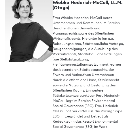
Wiebke Hederich-McCall, LL.M.
(Otago)
Frau Wiebke Hederich-McCall berät
Unternehmen und Kommunen im Bereich
des öffentlichen Umwelt- und
Planungsrechts sowie des öffentlichen
Wirtschaftsrechts. Hierunter fallen u.a.
Bebauungspläne, Städtebauliche Verträge,
Baugenehmigungen, die Ausübung des
Vorkaufsrechts, Städtebauliche Satzungen
(wie Stellplatzsatzung,
Freiflächengestaltungssatzungen), Fragen
des besonderen Städtebaurechts, der
Erwerb und Verkauf von Unternehmen
durch die öffentliche Hand, Straßenrecht
sowie die Nutzung und Gestaltung des
öffentlichen Raums. Ein weiterer
Tätigkeitsschwerpunkt von Frau Hederich-
McCall liegt im Bereich Environmental
Social Governance (ESG). Frau Hederich-
McCall hat bei ZIRNGIBL die Praxisgruppe
ESG mitbegründet und betreut als
Redeakteurin das Ressort Environmental
Social Governance (ESG) im Werk