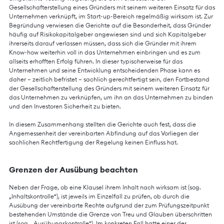
Gesellschafterstellung eines Gründers mit seinem weiteren Einsatz für das
Unternehmen verknüpft, im Start-up-Bereich regelmäßig wirksam ist. Zur
Begründung verwiesen die Gerichte auf die Besonderheit, dass Gründer
häufig auf Risikokapitalgeber angewiesen sind und sich Kapitalgeber
ihrerseits darauf verlassen müssen, dass sich die Gründer mit ihrem
Know-how weiterhin voll in das Unternehmen einbringen und es zum
allseits erhofften Erfolg führen. In dieser typischerweise für das
Unternehmen und seine Entwicklung entscheidenden Phase kann es
daher – zeitlich befristet – sachlich gerechtfertigt sein, den Fortbestand
der Gesellschafterstellung des Gründers mit seinem weiteren Einsatz für
das Unternehmen zu verknüpfen, um ihn an das Unternehmen zu binden
und den Investoren Sicherheit zu bieten.
In diesem Zusammenhang stellten die Gerichte auch fest, dass die
Angemessenheit der vereinbarten Abfindung auf das Vorliegen der
sachlichen Rechtfertigung der Regelung keinen Einfluss hat.
Grenzen der Ausübung beachten
Neben der Frage, ob eine Klausel ihrem Inhalt nach wirksam ist (sog.
„Inhaltskontrolle“), ist jeweils im Einzelfall zu prüfen, ob durch die
Ausübung der vereinbarte Rechte aufgrund der zum Prüfungszeitpunkt
bestehenden Umstände die Grenze von Treu und Glauben überschritten
ist (sog. „Ausübungskontrolle“). Im konkreten Fall hatte einer der