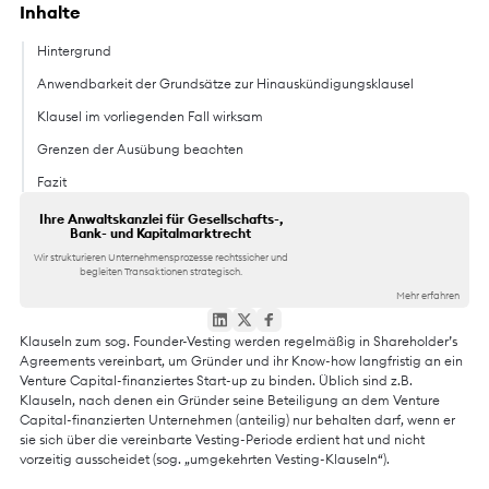
Inhalte
Hintergrund
Anwendbarkeit der Grundsätze zur Hinauskündigungsklausel
Klausel im vorliegenden Fall wirksam
Grenzen der Ausübung beachten
Fazit
Ihre Anwaltskanzlei für Gesellschafts-,
Bank- und Kapitalmarktrecht
Wir strukturieren Unternehmensprozesse rechtssicher und
begleiten Transaktionen strategisch.
Mehr erfahren
Klauseln zum sog. Founder-Vesting werden regelmäßig in Shareholder’s
Agreements vereinbart, um Gründer und ihr Know-how langfristig an ein
Venture Capital-finanziertes Start-up zu binden. Üblich sind z.B.
Klauseln, nach denen ein Gründer seine Beteiligung an dem Venture
Capital-finanzierten Unternehmen (anteilig) nur behalten darf, wenn er
sie sich über die vereinbarte Vesting-Periode erdient hat und nicht
vorzeitig ausscheidet (sog. „umgekehrten Vesting-Klauseln“).