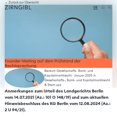
Zum
Diese
← Zurück zur Übersicht
Inhalt
Website
DE
springen
für
Zirngibl,
eine
Wirtschaftskanzlei,
wurde
vom
Digitalbüro
Mokorana
gestaltet
und
technisch
Founder-Vesting auf dem Prüfstand der
umgesetzt
Rechtsprechung
–
Bereich Gesellschafts- Bank- und
mit
Kapitalmarktrecht
· Januar 2025 in
Fokus
Gesellschafts-, Bank- und Kapitalmarktrecht
auf
&
Start-ups
durchdachtes
Anmerkungen zum Urteil des Landgerichts Berlin
Design,
moderne
vom 14.07.2021 (Az.: 101 O 148/19) und zum aktuellen
Webtechnologien
Hinweisbeschluss des KG Berlin vom 12.08.2024 (Az.:
und
2 U 94/21).
barrierefreien
Zugang.