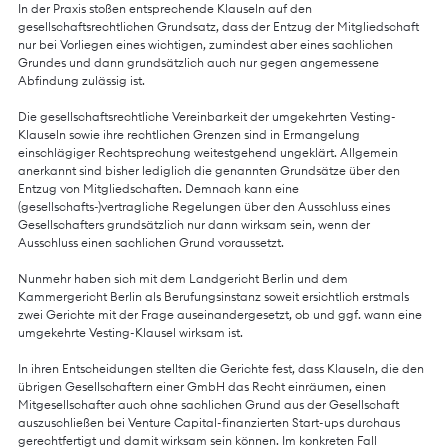
In der Praxis stoßen entsprechende Klauseln auf den
gesellschaftsrechtlichen Grundsatz, dass der Entzug der Mitgliedschaft
nur bei Vorliegen eines wichtigen, zumindest aber eines sachlichen
Grundes und dann grundsätzlich auch nur gegen angemessene
Abfindung zulässig ist.
Die gesellschaftsrechtliche Vereinbarkeit der umgekehrten Vesting-
Klauseln sowie ihre rechtlichen Grenzen sind in Ermangelung
einschlägiger Rechtsprechung weitestgehend ungeklärt. Allgemein
anerkannt sind bisher lediglich die genannten Grundsätze über den
Entzug von Mitgliedschaften. Demnach kann eine
(gesellschafts-)vertragliche Regelungen über den Ausschluss eines
Gesellschafters grundsätzlich nur dann wirksam sein, wenn der
Ausschluss einen sachlichen Grund voraussetzt.
Nunmehr haben sich mit dem Landgericht Berlin und dem
Kammergericht Berlin als Berufungsinstanz soweit ersichtlich erstmals
zwei Gerichte mit der Frage auseinandergesetzt, ob und ggf. wann eine
umgekehrte Vesting-Klausel wirksam ist.
In ihren Entscheidungen stellten die Gerichte fest, dass Klauseln, die den
übrigen Gesellschaftern einer GmbH das Recht einräumen, einen
Mitgesellschafter auch ohne sachlichen Grund aus der Gesellschaft
auszuschließen bei Venture Capital-finanzierten Start-ups durchaus
gerechtfertigt und damit wirksam sein können. Im konkreten Fall