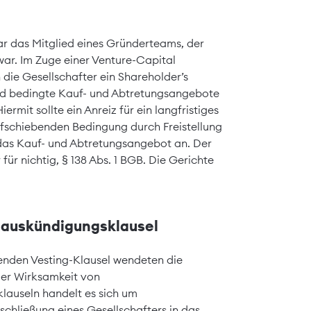
ar das Mitglied eines Gründerteams, der
war. Im Zuge einer Venture-Capital
 die Gesellschafter ein Shareholder’s
nd bedingte Kauf- und Abtretungsangebote
ermit sollte ein Anreiz für ein langfristiges
fschiebenden Bedingung durch Freistellung
das Kauf- und Abtretungsangebot an. Der
ür nichtig, § 138 Abs. 1 BGB. Die Gerichte
nauskündigungsklausel
henden Vesting-Klausel wendeten die
der Wirksamkeit von
lauseln handelt es sich um
schließung eines Gesellschafters in das