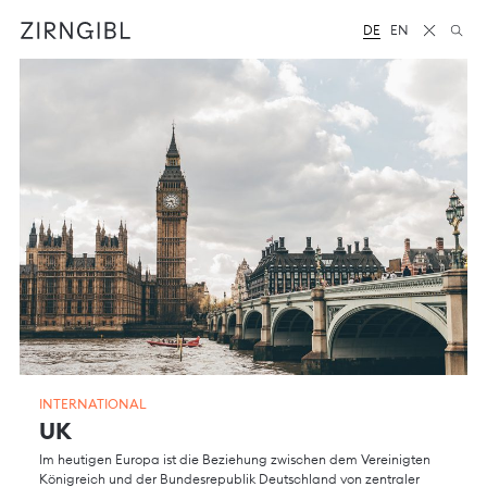
Zum
Diese
Inhalt
Website
DE
EN
springen
für
Zirngibl,
eine
Wirtschaftskanzlei,
wurde
vom
Digitalbüro
Mokorana
gestaltet
und
technisch
umgesetzt
–
mit
Fokus
auf
durchdachtes
Design,
moderne
INTERNATIONAL
Webtechnologien
UK
und
barrierefreien
Im heutigen Europa ist die Beziehung zwischen dem Vereinigten
Zugang.
Königreich und der Bundesrepublik Deutschland von zentraler