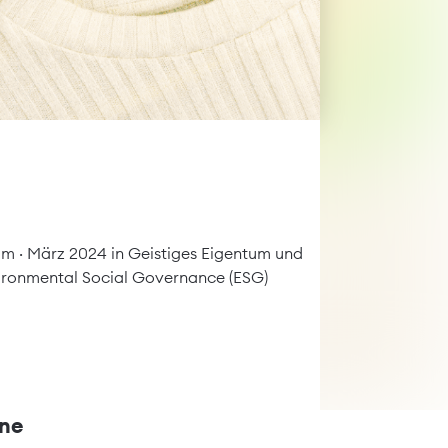
fizient“, „klimaneutral“,
tum
· März 2024 in
Geistiges Eigentum und
ironmental Social Governance (ESG)
n Werbeaussagen!
ene