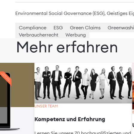
Environmental Social Governance (ESG)
,
Geistiges E
Compliance
ESG
Green Claims
Greenwash
Verbraucherrecht
Werbung
Mehr erfahren
UNSER TEAM
Kompetenz und Erfahrung
Lernen Sie unsere 70 hochqualifizierten und