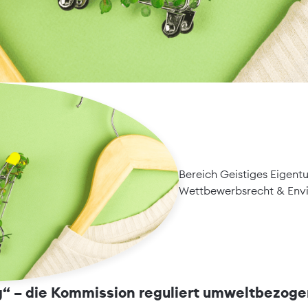
, „biologisch abbaubar“, „energieef
Bereich Geistiges Eigen
Wettbewerbsrecht
&
Env
er Verwendung von umweltbezogene
g“ – die Kommission reguliert umweltbezog