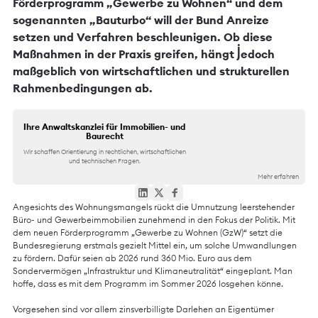
Förderprogramm „Gewerbe zu Wohnen“ und dem
sogenannten „Bauturbo“ will der Bund Anreize
setzen und Verfahren beschleunigen. Ob diese
Maßnahmen in der Praxis greifen, hängt jedoch
maßgeblich von wirtschaftlichen und strukturellen
Rahmenbedingungen ab.
Ihre Anwaltskanzlei für Immobilien- und
Baurecht
Wir schaffen Orientierung in rechtlichen, wirtschaftlichen
und technischen Fragen.
Mehr erfahren
Angesichts des Wohnungsmangels rückt die Umnutzung leerstehender
Büro- und Gewerbeimmobilien zunehmend in den Fokus der Politik. Mit
dem neuen Förderprogramm „Gewerbe zu Wohnen (GzW)“ setzt die
Bundesregierung erstmals gezielt Mittel ein, um solche Umwandlungen
zu fördern. Dafür seien ab 2026 rund 360 Mio. Euro aus dem
Sondervermögen „Infrastruktur und Klimaneutralität“ eingeplant. Man
hoffe, dass es mit dem Programm im Sommer 2026 losgehen könne.
Vorgesehen sind vor allem zinsverbilligte Darlehen an Eigentümer