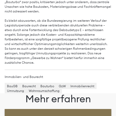
„Bauturbo“ zwar positiv, kritisierten jedoch unter anderem, dass zentrale
Ursachen wie hohe Baukosten, Materialengpässe und Fachkräftemangel
nicht adressiert werden.
Es bleibt abzuwarten, ob die Bundesregierung im weiteren Verlauf der
Legislaturperiode auch diese verbleibenden strukturellen Probleme –
etwa durch eine Fortentwicklung des Gebäudetyps E – entschlossen
angeht. Solange jedoch die Kosten- und Kapazitätsprobleme
fortbestehen, ist eine sorgfältige projektbezogene Prüfung rechtlicher
und wirtschaftlicher Optimierungsmöglichkeiten weiterhin unerlässlich.
So kann es auch unter den derzeit schwierigen Rahmenbedingungen
gelingen, tragfähige Umnutzungsprojekte zu realisieren. Das neue
Förderprogramm „Gewerbe zu Wohnen“ bietet hierfür immerhin eine
zusätzliche Chance.
Immobilien- und Baurecht
BauGB
Baurecht
Bauturbo
GzW
Immobilienrecht
Umnutzung
Wohnraumschaffung
Mehr erfahren