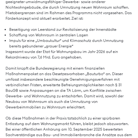
geeigneter umwidmungsfähiger Gewerbe- sowie anderer
Nichtwohngebäude, die durch Umnutzung neuen Wohnraum schaffen.
Mietobergrenzen sind im Rahmen des Programms nicht vorgesehen. Das
Förderkonzept wird aktuell erarbeitet. Ziel ist:
Beseitigung von Leerstand zur Revitalisierung der Innenstädte
Schaffung von Wohnraum in zentralen Lagen
Impuls für eine „Umbaukultur“ und Klimaschutz durch Umnutzung
bereits gebundener „grauer Energie“
Insgesamt wurde der Etat für Wohnungsbau im Jahr 2026 auf ein
Rekordniveau von 7,6 Mrd. Euro angehoben.
Damit knüpft die Bundesregierung mit einem finanziellen
Maßnahmenpaket an das Gesetzesvorhaben „Bauturbo“ an. Dieser
umfasst insbesondere beschleunigte Genehmigungsverfahren mit
verbindlichen Fristen, erweiterte Befreiungsmöglichkeiten nach § 31
BauGB sowie Anpassungen an die TA Lärm, um Konflikte zwischen
Gewerbe- und Wohnnutzung zu entschärfen. Damit wird, sowohl der
Neubau von Wohnraum als auch die Umnutzung von
Gewerbeimmobilien zu Wohnraum erleichtert.
Ob diese Maßnahmen in der Praxis tatsächlich zu einer spürbaren
Entlastung auf dem Wohnungsmarkt führen, bleibt jedoch abzuwarten.
Bei einer öffentlichen Anhörung am 10. September 2025 bewerteten
Sachverständige aus Bau- und Immobilienbranche die Ansätze aus dem