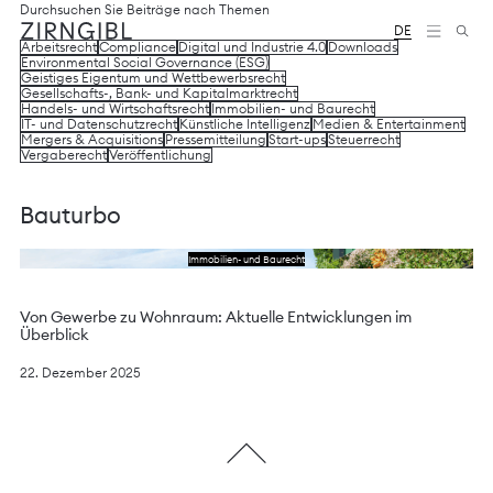
Zum
Diese
Durchsuchen Sie Beiträge nach Themen
Inhalt
Website
DE
Arbeitsrecht
Compliance
Digital und Industrie 4.0
Downloads
springen
für
Environmental Social Governance (ESG)
Zirngibl,
Geistiges Eigentum und Wettbewerbsrecht
eine
Gesellschafts-, Bank- und Kapitalmarktrecht
Wirtschaftskanzlei,
Handels- und Wirtschaftsrecht
Immobilien- und Baurecht
IT- und Datenschutzrecht
Künstliche Intelligenz
Medien & Entertainment
wurde
Mergers & Acquisitions
Pressemitteilung
Start-ups
Steuerrecht
vom
Vergaberecht
Veröffentlichung
Digitalbüro
Mokorana
gestaltet
Bauturbo
und
technisch
Lesen Sie das Schreiben
Immobilien- und Baurecht
umgesetzt
–
mit
Von Gewerbe zu Wohnraum: Aktuelle Entwicklungen im
Fokus
Überblick
auf
durchdachtes
22. Dezember 2025
Design,
moderne
Webtechnologien
und
barrierefreien
Zugang.