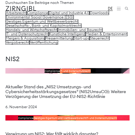
Zum
Diese
Durchsuchen Sie Beiträge nach Themen
Inhalt
Website
DE
Arbeitsrecht
Compliance
Digital und Industrie 4.0
Downloads
springen
für
Environmental Social Governance (ESG)
Zirngibl,
Geistiges Eigentum und Wettbewerbsrecht
eine
Gesellschafts-, Bank- und Kapitalmarktrecht
Wirtschaftskanzlei,
Handels- und Wirtschaftsrecht
Immobilien- und Baurecht
IT- und Datenschutzrecht
Künstliche Intelligenz
Medien & Entertainment
wurde
Mergers & Acquisitions
Pressemitteilung
Start-ups
Steuerrecht
vom
Vergaberecht
Veröffentlichung
Digitalbüro
Mokorana
gestaltet
NIS2
und
technisch
Lesen Sie das Schreiben
Compliance
IT- und Datenschutzrecht
umgesetzt
–
mit
Aktueller Stand des „NIS2 Umsetzungs- und
Fokus
Cybersicherheitsstärkungsgesetzes“ (NIS2UmsuCG): Weitere
auf
Verzögerung der Umsetzung der EU-NIS2-Richtlinie
durchdachtes
Design,
6. November 2024
moderne
Webtechnologien
Lesen Sie das Schreiben
Compliance
Geistiges Eigentum und Wettbewerbsrecht
IT- und Datenschutzrecht
und
barrierefreien
Zugang.
Verwirrung um NIS2: Wer fällt wirklich darunter?