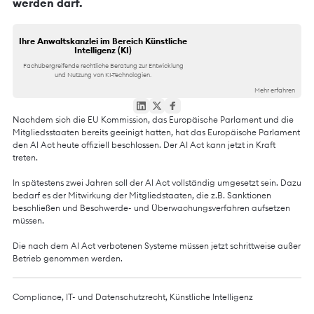
werden darf.
Ihre Anwaltskanzlei im Bereich Künstliche
Intelligenz (KI)
Fachübergreifende rechtliche Beratung zur Entwicklung
und Nutzung von KI-Technologien.
Mehr erfahren
Nachdem sich die EU Kommission, das Europäische Parlament und die
Mitgliedsstaaten bereits geeinigt hatten
, hat das Europäische Parlament
den AI Act heute offiziell beschlossen. Der AI Act kann jetzt in Kraft
treten.
In spätestens zwei Jahren soll der AI Act vollständig umgesetzt sein. Dazu
bedarf es der Mitwirkung der Mitgliedstaaten, die z.B. Sanktionen
beschließen und Beschwerde- und Überwachungsverfahren aufsetzen
müssen.
Die nach dem AI Act verbotenen Systeme müssen jetzt schrittweise außer
Betrieb genommen werden.
Compliance
,
IT- und Datenschutzrecht
,
Künstliche Intelligenz