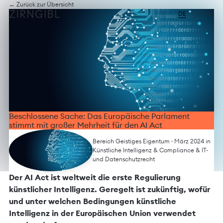
Zum
Diese
← Zurück zur Übersicht
Inhalt
Website
DE
springen
für
Zirngibl,
eine
Wirtschaftskanzlei,
wurde
vom
Digitalbüro
Mokorana
gestaltet
und
technisch
Beschlossene Sache: Das Europäische Parlament
umgesetzt
stimmt mit großer Mehrheit für den AI Act
–
mit
Bereich Geistiges Eigentum
· März 2024 in
Fokus
Künstliche Intelligenz
&
Compliance
&
IT-
auf
und Datenschutzrecht
durchdachtes
Design,
Der AI Act ist weltweit die erste Regulierung
moderne
künstlicher Intelligenz. Geregelt ist zukünftig, wofür
Webtechnologien
und unter welchen Bedingungen künstliche
und
barrierefreien
Intelligenz in der Europäischen Union verwendet
Zugang.