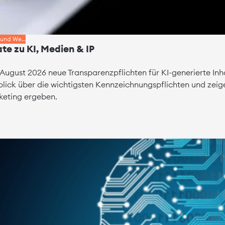
m und We…
e zu KI, Medien & IP
b August 2026 neue Transparenzpflichten für KI-generierte In
ick über die wichtigsten Kennzeichnungspflichten und zeig
eting ergeben.